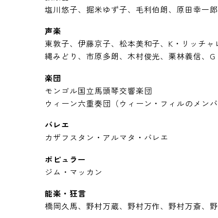
塩川悠子、掘米ゆず子、毛利伯朗、原田幸一
声楽
東敦子、伊藤京子、松本美和子、K・リッチャ
縄みどり、市原多朗、木村俊光、栗林義信、G
楽団
モンゴル国立馬頭琴交響楽団
ウィーン六重奏団（ウィーン・フィルのメン
バレエ
カザフスタン・アルマタ・バレエ
ポピュラー
ジム・マッカン
能楽・狂言
橋岡久馬、野村万蔵、野村万作、野村万斎、