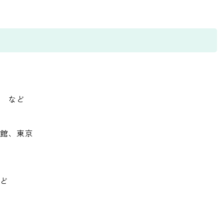
」 など
物館、東京
など