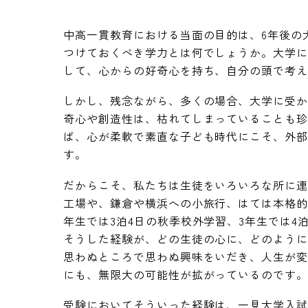
中高一貫教育における当面の目的は、6年後の
つけておくべき学力とは何でしょうか。大学
して、心からの好奇心を持ち、自分の頭で考
しかし、残念ながら、多くの場合、大学に受
奇心や創造性は、枯れてしまっていることも
ば、心が柔軟で素直な子ども時代にこそ、外
す。
だからこそ、私たちは生徒をいろいろな所に
工場や、鎌倉や横浜への小旅行、はては本格的
年生では3泊4日の秋季校外学習、3年生では4
そうした経験が、どの生徒の心に、どのよう
思わぬところで思わぬ興味をいだき、人生が
にも、無限大の可能性が拡がっているのです
受験においてそういった経験は、一見大学入