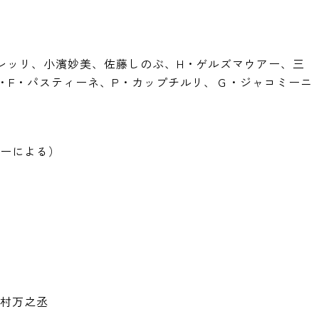
郎
レッリ、小濱妙美、佐藤しのぶ、H・ゲルズマウアー、三
・F・パスティーネ、P・カップチルリ、Ｇ・ジャコミーニ
バーによる）
野村万之丞