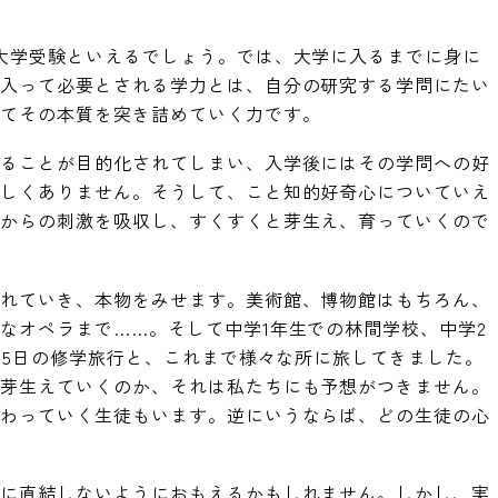
大学受験といえるでしょう。では、大学に入るまでに身に
に入って必要とされる学力とは、自分の研究する学問にたい
えてその本質を突き詰めていく力です。
かることが目的化されてしまい、入学後にはその学問への好
珍しくありません。そうして、こと知的好奇心についていえ
部からの刺激を吸収し、すくすくと芽生え、育っていくので
連れていき、本物をみせます。美術館、博物館はもちろん、
なオペラまで……。そして中学1年生での林間学校、中学2
泊5日の修学旅行と、これまで様々な所に旅してきました。
に芽生えていくのか、それは私たちにも予想がつきません。
変わっていく生徒もいます。逆にいうならば、どの生徒の心
。
試に直結しないようにおもえるかもしれません。しかし、実