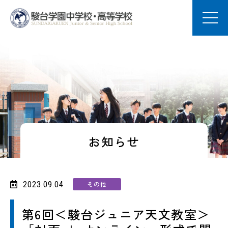
学園案内
中学校の教育
高校の教育
お知らせ
定時制の教育
2023.09.04
その他
進路・進学
第6回＜駿台ジュニア天文教室＞
学園生活