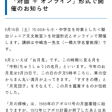
「対面 ＋ オンライン」形式で開
催のお知らせ
入試情報
お知らせ
9月16日（土）15:00から小・中学生を対象とした＜駿
台ジュニア天文教室＞を対面形式とオンラインで開催
します。講師は中嶋浩一先生（一橋大学名誉教授）で
す。
駿台同窓会
資料請求
9月といえば「お月見」です。この時期に見る月を
アクセス
ENGLISH
「中秋(ちゅうしゅう)の名月」といいます。今年のお
月見は9月29日で、この日の夕方5時半ころに、東の空
お問い合わせ
からまん丸い満月が上ってきます。「すすきの穂」と
「月見団子」をそなえて、この月を鑑賞するのが伝統
在校生・保護者の方
でした。
卒業生の方
対象者別
「月の探検」は、1969年のアポロ11号の月面着陸に始
採用情報
まりますが、1972年にアポロ計画が終了したあとはあ