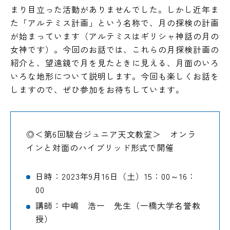
まり目立った活動がありませんでした。しかし近年ま
た「アルテミス計画」という名称で、月の探検の計画
駿台学園中学校・高等学校公式SNS
が始まっています（アルテミスはギリシャ神話の月の
女神です）。今回のお話では、これらの月探検計画の
紹介と、望遠鏡で月を見たときに見える、月面のいろ
いろな地形について説明します。今回も楽しくお話を
個人情報の取り扱い
サイトマップ
しますので、ぜひ参加をお待ちしています。
◎＜第6回駿台ジュニア天文教室＞ オンラ
インと対面のハイブリッド形式で開催
日時：2023年9月16日（土）15：00～16：
00
講師：中嶋 浩一 先生（一橋大学名誉教
授）