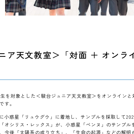
ニア天文教室＞「対面 ＋ オンラ
小・中学生を対象とした＜駿台ジュニア天文教室＞をオンライン
です。
年に小惑星「リュウグウ」に着地し、サンプルを採取して20
「オシリス・レックス」が、小惑星「ベンヌ」のサンプル
、今後「太陽系の成り立ち」、「生命の起源」などの解明