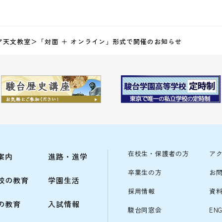
ア天文教室＞「対面 ＋ オンライン」形式で開催のお知らせ
在校生・保護者の方
ア
案内
進路・進学
卒業生の方
お
校の教育
学園生活
採用情報
資
の教育
入試情報
駿台同窓会
ENG