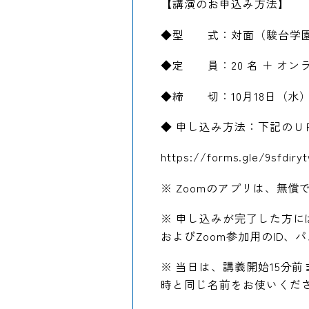
【講演のお申込み方法】
◆型 式：対面（駿台学園
◆定 員：20 名 ＋ オ
◆締 切：10月18日（水
◆ 申し込み方法：下記の
https://forms.gle/9sfdiry
※ Zoomのアプリは、無
※ 申し込みが完了した方に
およびZoom参加用のID
※ 当日は、講義開始15分
時と同じ名前をお使いくだ