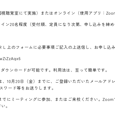
視聴覚室にて実施）またはオンライン（使用アプリ：Zoo
ンライン20名程度（受付順、定員になり次第、申し込みを締
）
ＵＲＬ上のフォームに必要事項ご記入の上送信し、お申し込
twZiZzAqx6
償でダウンロードが可能です。利用法は、至って簡単です。
は、10月20日（金）までに、ご登録いただいたメールアド
、パスワード等をお送りします。
前までにミーティングに参加、またはご来校ください。Zoo
さい。