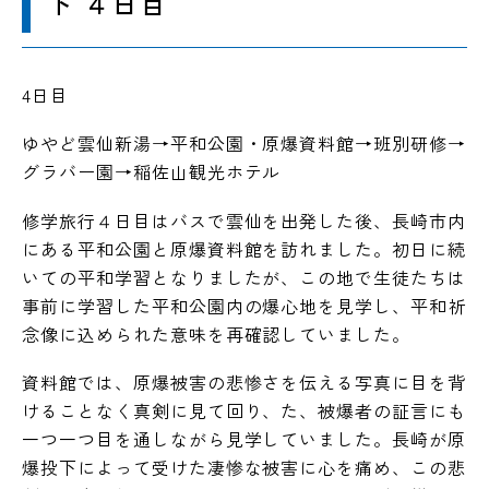
ト ４日目
入試情報
4日目
お知らせ
ゆやど雲仙新湯→平和公園・原爆資料館→班別研修→
グラバー園→稲佐山観光ホテル
修学旅行４日目はバスで雲仙を出発した後、長崎市内
駿台同窓会
資料請求
にある平和公園と原爆資料館を訪れました。初日に続
いての平和学習となりましたが、この地で生徒たちは
アクセス
ENGLISH
事前に学習した平和公園内の爆心地を見学し、平和祈
お問い合わせ
念像に込められた意味を再確認していました。
資料館では、原爆被害の悲惨さを伝える写真に目を背
在校生・保護者の方
けることなく真剣に見て回り、た、被爆者の証言にも
卒業生の方
一つ一つ目を通しながら見学していました。長崎が原
対象者別
爆投下によって受けた凄惨な被害に心を痛め、この悲
採用情報