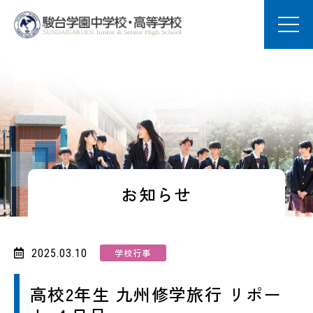
学園案内
中学校の教育
高校の教育
お知らせ
定時制の教育
2025.03.10
学校行事
進路・進学
高校2年生 九州修学旅行 リポー
学園生活